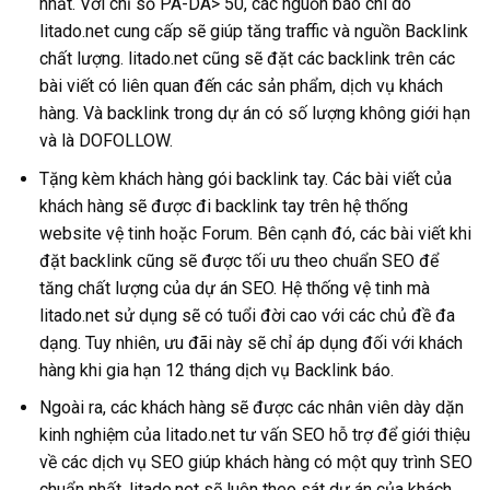
nhất. Với chỉ số PA-DA> 50, các nguồn báo chí do
litado.net cung cấp sẽ giúp tăng traffic và nguồn Backlink
chất lượng. litado.net cũng sẽ đặt các backlink trên các
bài viết có liên quan đến các sản phẩm, dịch vụ khách
hàng. Và backlink trong dự án có số lượng không giới hạn
và là DOFOLLOW.
Tặng kèm khách hàng gói backlink tay. Các bài viết của
khách hàng sẽ được đi backlink tay trên hệ thống
website vệ tinh hoặc Forum. Bên cạnh đó, các bài viết khi
đặt backlink cũng sẽ được tối ưu theo chuẩn SEO để
tăng chất lượng của dự án SEO. Hệ thống vệ tinh mà
litado.net sử dụng sẽ có tuổi đời cao với các chủ đề đa
dạng. Tuy nhiên, ưu đãi này sẽ chỉ áp dụng đối với khách
hàng khi gia hạn 12 tháng dịch vụ Backlink báo.
Ngoài ra, các khách hàng sẽ được các nhân viên dày dặn
kinh nghiệm của litado.net tư vấn SEO hỗ trợ để giới thiệu
về các dịch vụ SEO giúp khách hàng có một quy trình SEO
chuẩn nhất. litado.net sẽ luôn theo sát dự án của khách