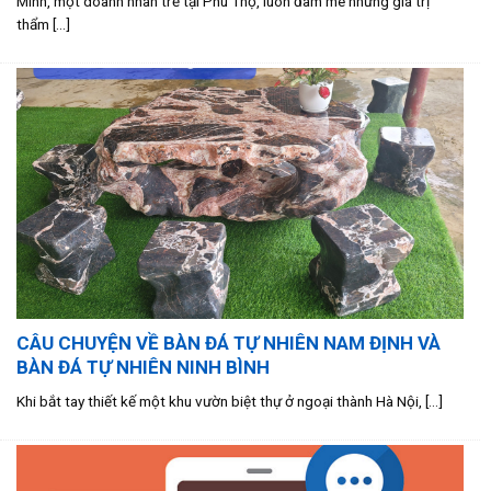
Minh, một doanh nhân trẻ tại Phú Thọ, luôn đam mê những giá trị
thẩm [...]
CÂU CHUYỆN VỀ BÀN ĐÁ TỰ NHIÊN NAM ĐỊNH VÀ
BÀN ĐÁ TỰ NHIÊN NINH BÌNH
Khi bắt tay thiết kế một khu vườn biệt thự ở ngoại thành Hà Nội, [...]