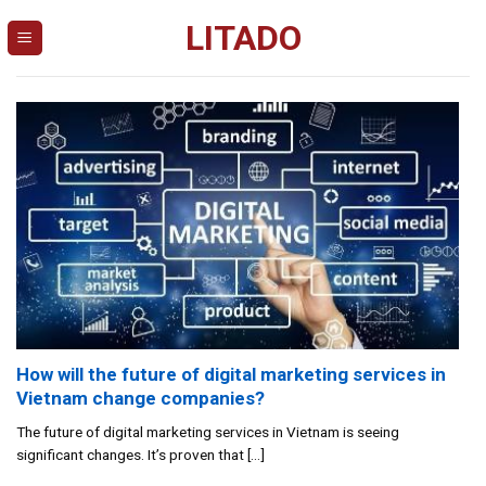
Skip
LITADO
to
content
How will the future of digital marketing services in
Vietnam change companies?
The future of digital marketing services in Vietnam is seeing
significant changes. It’s proven that [...]