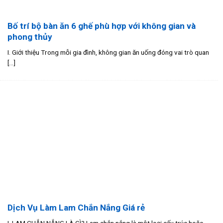
Bố trí bộ bàn ăn 6 ghế phù hợp với không gian và
phong thủy
I. Giới thiệu Trong mỗi gia đình, không gian ăn uống đóng vai trò quan
[...]
Dịch Vụ Làm Lam Chắn Nắng Giá rẻ
I. LAM CHẮN NẮNG LÀ GÌ? Lam chắn nắng là một loại cấu trúc hoặc