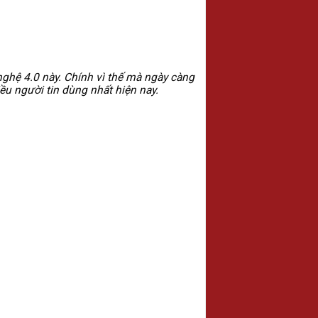
nghệ 4.0 này. Chính vì thế mà ngày càng
u người tin dùng nhất hiện nay.