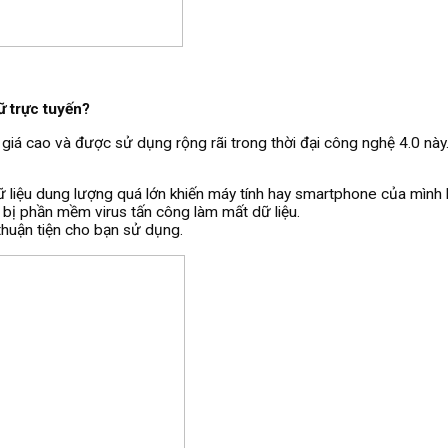
ữ trực tuyến?
iá cao và được sử dụng rộng rãi trong thời đại công nghệ 4.0 này. 
ữ liệu dung lượng quá lớn khiến máy tính hay smartphone của mình 
y bị phần mềm virus tấn công làm mất dữ liệu.
 thuận tiện cho bạn sử dụng.