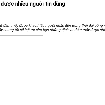
n được nhiều người tin dùng
trữ đám mây được khá nhiều người nhắc đến trong thời đại công 
ây chúng tôi sẽ bật mí cho bạn những dịch vụ đám mây được nhiề