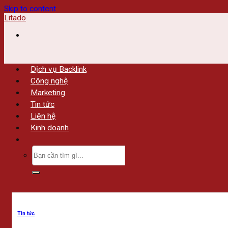
Skip to content
Litado
Dịch vụ Backlink
Công nghệ
Marketing
Tin tức
Liên hệ
Kinh doanh
Tin tức