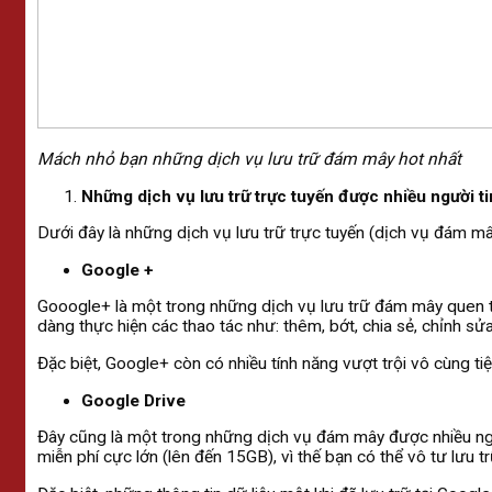
Mách nhỏ bạn những dịch vụ lưu trữ đám mây hot nhất
Những dịch vụ lưu trữ trực tuyến được nhiều người t
Dưới đây là những dịch vụ lưu trữ trực tuyến (dịch vụ đám mâ
Google +
Gooogle+ là một trong những dịch vụ lưu trữ đám mây quen thu
dàng thực hiện các thao tác như: thêm, bớt, chia sẻ, chỉnh sử
Đặc biệt, Google+ còn có nhiều tính năng vượt trội vô cùng tiệ
Google Drive
Đây cũng là một trong những dịch vụ đám mây được nhiều ng
miễn phí cực lớn (lên đến 15GB), vì thế bạn có thể vô tư lưu 