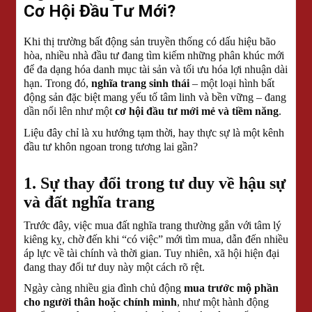
Cơ Hội Đầu Tư Mới?
Khi thị trường bất động sản truyền thống có dấu hiệu bão
hòa, nhiều nhà đầu tư đang tìm kiếm những phân khúc mới
để đa dạng hóa danh mục tài sản và tối ưu hóa lợi nhuận dài
hạn. Trong đó,
nghĩa trang sinh thái
– một loại hình bất
động sản đặc biệt mang yếu tố tâm linh và bền vững – đang
dần nổi lên như một
cơ hội đầu tư mới mẻ và tiềm năng
.
Liệu đây chỉ là xu hướng tạm thời, hay thực sự là một kênh
đầu tư khôn ngoan trong tương lai gần?
1. Sự thay đổi trong tư duy về hậu sự
và đất nghĩa trang
Trước đây, việc mua đất nghĩa trang thường gắn với tâm lý
kiêng kỵ, chờ đến khi “có việc” mới tìm mua, dẫn đến nhiều
áp lực về tài chính và thời gian. Tuy nhiên, xã hội hiện đại
đang thay đổi tư duy này một cách rõ rệt.
Ngày càng nhiều gia đình chủ động
mua trước mộ phần
cho người thân hoặc chính mình
, như một hành động