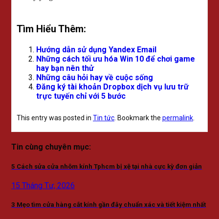
Tìm Hiểu Thêm:
Hướng dẫn sử dụng Yandex Email
Những cách tối ưu hóa Win 10 để chơi game
hay bạn nên thử
Những câu hỏi hay về cuộc sống
Đăng ký tài khoản Dropbox dịch vụ lưu trữ
trực tuyến chỉ với 5 bước
This entry was posted in
Tin tức
. Bookmark the
permalink
.
Tin cùng chuyên mục:
5 Cách sửa cửa nhôm kính Tphcm bị xệ tại nhà cực kỳ đơn giản
15 Tháng Tư, 2026
3 Mẹo tìm cửa hàng cắt kính gần đây chuẩn xác và tiết kiệm nhất