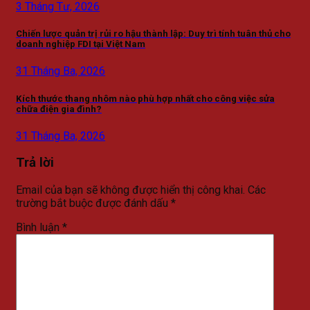
3 Tháng Tư, 2026
Chiến lược quản trị rủi ro hậu thành lập: Duy trì tính tuân thủ cho
doanh nghiệp FDI tại Việt Nam
31 Tháng Ba, 2026
Kích thước thang nhôm nào phù hợp nhất cho công việc sửa
chữa điện gia đình?
31 Tháng Ba, 2026
Trả lời
Email của bạn sẽ không được hiển thị công khai.
Các
trường bắt buộc được đánh dấu
*
Bình luận
*