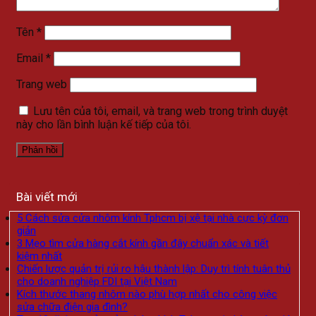
Tên
*
Email
*
Trang web
Lưu tên của tôi, email, và trang web trong trình duyệt
này cho lần bình luận kế tiếp của tôi.
Bài viết mới
5 Cách sửa cửa nhôm kính Tphcm bị xệ tại nhà cực kỳ đơn
giản
3 Mẹo tìm cửa hàng cắt kính gần đây chuẩn xác và tiết
kiệm nhất
Chiến lược quản trị rủi ro hậu thành lập: Duy trì tính tuân thủ
cho doanh nghiệp FDI tại Việt Nam
Kích thước thang nhôm nào phù hợp nhất cho công việc
sửa chữa điện gia đình?