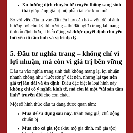
Xu hướng dịch chuyển từ truyền thống sang sinh
thái
giúp tăng giá trị mộ phần tại các khu mới
So với việc đầu tư vào đất nền hay căn hộ – vốn dễ bị ảnh
hưởng bởi chu kỳ thị trường – thì đất nghĩa trang lại mang
tính ổn định hơn, ít biến động và
được quyết định chủ yếu
bởi yếu tố tâm linh và vị trí địa lý
.
5. Đầu tư nghĩa trang – không chỉ vì
lợi nhuận, mà còn vì giá trị bền vững
Đầu tư vào nghĩa trang sinh thái không mang lại lợi nhuận
nhanh chóng như “lướt sóng” đất nền, nhưng lại
tạo nên
giá trị lâu dài và ổn định
. Điều đặc biệt là loại hình này
không chỉ có ý nghĩa kinh tế, mà còn là một “tài sản tâm
linh” truyền đời
cho con cháu.
Một số hình thức đầu tư đang được quan tâm:
Mua để sử dụng sau này
, tránh tăng giá, chủ động
chuẩn bị
Mua cho cả gia tộc
(khu mộ gia đình, mộ gia tộc),