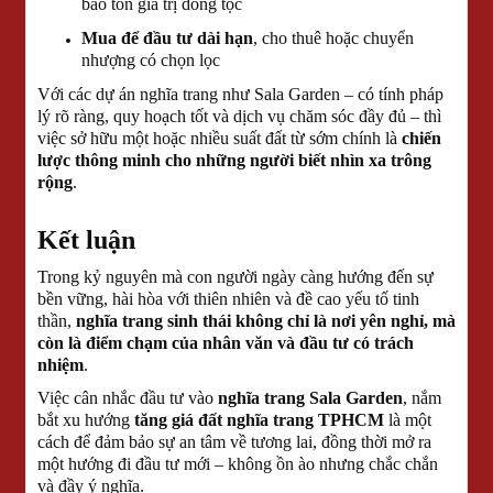
bảo tồn giá trị dòng tộc
Mua để đầu tư dài hạn
, cho thuê hoặc chuyển
nhượng có chọn lọc
Với các dự án nghĩa trang như Sala Garden – có tính pháp
lý rõ ràng, quy hoạch tốt và dịch vụ chăm sóc đầy đủ – thì
việc sở hữu một hoặc nhiều suất đất từ sớm chính là
chiến
lược thông minh cho những người biết nhìn xa trông
rộng
.
Kết luận
Trong kỷ nguyên mà con người ngày càng hướng đến sự
bền vững, hài hòa với thiên nhiên và đề cao yếu tố tinh
thần,
nghĩa trang sinh thái không chỉ là nơi yên nghỉ, mà
còn là điểm chạm của nhân văn và đầu tư có trách
nhiệm
.
Việc cân nhắc đầu tư vào
nghĩa trang Sala Garden
, nắm
bắt xu hướng
tăng giá đất nghĩa trang TPHCM
là một
cách để đảm bảo sự an tâm về tương lai, đồng thời mở ra
một hướng đi đầu tư mới – không ồn ào nhưng chắc chắn
và đầy ý nghĩa.